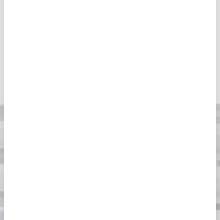
de gravidez. Em qualquer caso, esta decisão sempre
resultará da participação ativa de médicos e
beneficiários. Na Eugin acompanhamo-vos durante
todo o caminho.
Tem uma dúvida?
Se quiser saber se a Fertilização In Vitro é a
técnica perfeita para si, marque uma consulta.
Se
tem dúvidas, pergunte aos nossos
especialistas.