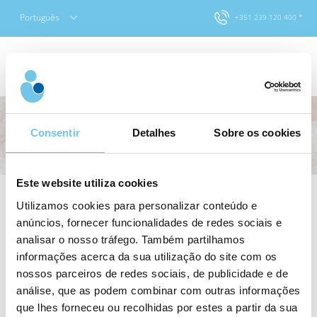
Skip
Português
+351 239 120 400 *
to
content
Consentir
Detalhes
Sobre os cookies
Este website utiliza cookies
Utilizamos cookies para personalizar conteúdo e
Assisted Hatching
anúncios, fornecer funcionalidades de redes sociais e
analisar o nosso tráfego. Também partilhamos
informações acerca da sua utilização do site com os
nossos parceiros de redes sociais, de publicidade e de
análise, que as podem combinar com outras informações
O Assisted Hatching (ou eclosão assistida) consiste em
que lhes forneceu ou recolhidas por estes a partir da sua